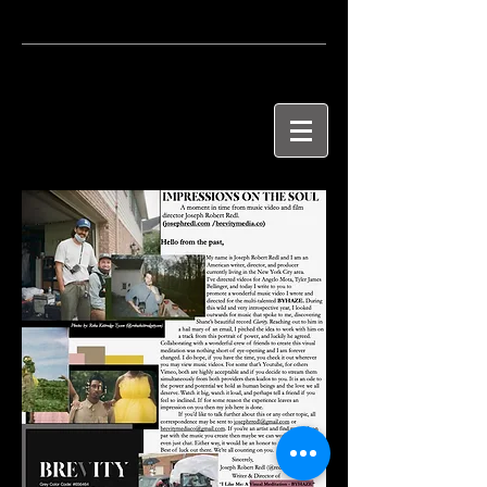
J
OSEPH
R
OBERT
R
EDL